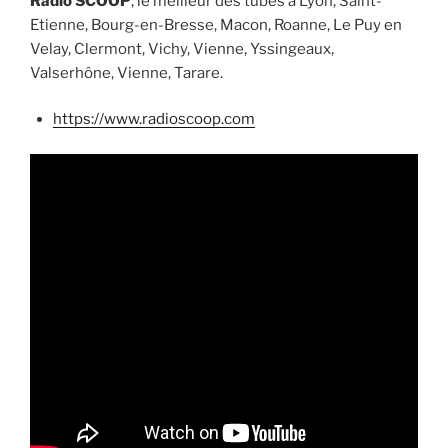
Radio
SCOOP
, le meilleur des tubes à Lyon, Saint-
Etienne, Bourg-en-Bresse, Macon, Roanne, Le Puy en
Velay, Clermont, Vichy, Vienne, Yssingeaux,
Valserhône, Vienne, Tarare.
https://www.radioscoop.com