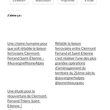
LinkedIn
Mastodon
Imprimer
E-mail
J’aime ça :
Une chaine humaine pour
Rétablir la liaison
que soit rétablie la liaison
ferroviaire entre Clermont
ferroviaire Clermont-
Ferrand et Saint-Etienne
Ferrand Saint-Étienne –
c’est réaliser l’une des plus
#AuvergneRhoneAlpes
grandes opérations
d’aménagement du
territoire du 21ème siècle.
@auvergnerhalpes
@laurentwauquiez
Une étude pour la
réouverture de Clermont-
Ferrand-Thiers-Saint-
Etienne. |