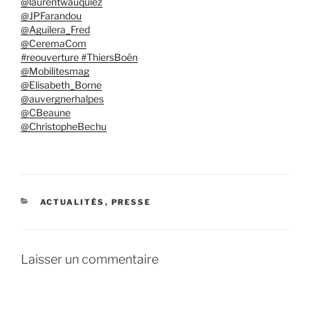
@laurentwauquiez
@JPFarandou
@Aguilera_Fred
@CeremaCom
#reouverture #ThiersBoën
@Mobilitesmag
@Elisabeth_Borne
@auvergnerhalpes
@CBeaune
@ChristopheBechu
CATÉGORIES
ACTUALITÉS
,
PRESSE
Laisser un commentaire