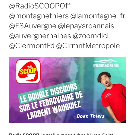
@RadioSCOOPOff
@montagnethiers @lamontagne_fr
@F3Auvergne @lepaysroannais
@auvergnerhalpes @zoomdici
@ClermontFd @ClrmntMetropole