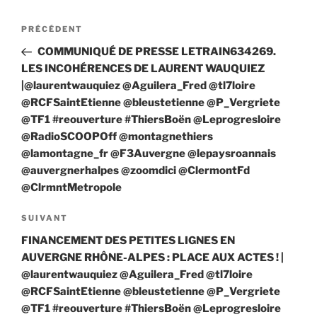
Navigation
Article
PRÉCÉDENT
de
précédent
COMMUNIQUÉ DE PRESSE LETRAIN634269.
l’article
LES INCOHÉRENCES DE LAURENT WAUQUIEZ
|@laurentwauquiez @Aguilera_Fred @tl7loire
@RCFSaintEtienne @bleustetienne @P_Vergriete
@TF1 #reouverture #ThiersBoën @Leprogresloire
@RadioSCOOPOff @montagnethiers
@lamontagne_fr @F3Auvergne @lepaysroannais
@auvergnerhalpes @zoomdici @ClermontFd
@ClrmntMetropole
Article
SUIVANT
suivant
FINANCEMENT DES PETITES LIGNES EN
AUVERGNE RHÔNE-ALPES : PLACE AUX ACTES ! |
@laurentwauquiez @Aguilera_Fred @tl7loire
@RCFSaintEtienne @bleustetienne @P_Vergriete
@TF1 #reouverture #ThiersBoën @Leprogresloire