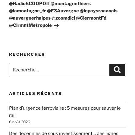
@RadioSCOOPOff @montagnethiers
@lamontagne_fr @F3Auvergne @lepaysroannais
@auvergnerhalpes @zoomdici @ClermontFd
@ClrmntMetropole
RECHERCHER
Recherche
Recher
pour
:
ARTICLES RÉCENTS
Plan d’urgence ferroviaire : 5 mesures pour sauver le
rail
6 août 2026
Des décennies de sous investissement… des lignes