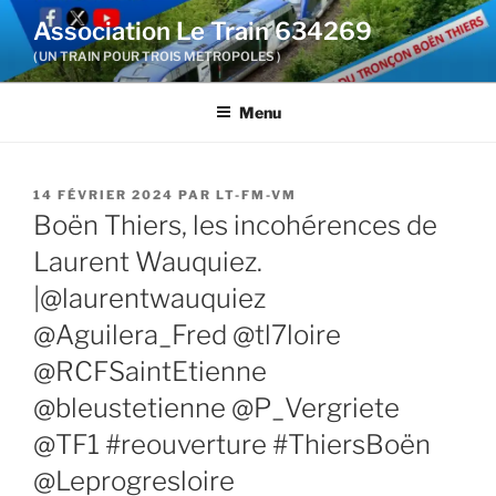
Aller
Association Le Train 634269
au
( UN TRAIN POUR TROIS METROPOLES )
contenu
principal
Menu
PUBLIÉ
14 FÉVRIER 2024
PAR
LT-FM-VM
LE
Boën Thiers, les incohérences de
Laurent Wauquiez.
|@laurentwauquiez
@Aguilera_Fred @tl7loire
@RCFSaintEtienne
@bleustetienne @P_Vergriete
@TF1 #reouverture #ThiersBoën
@Leprogresloire