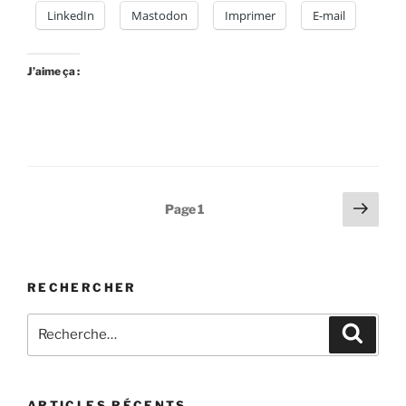
LinkedIn
Mastodon
Imprimer
E-mail
J’aime ça :
Pagination
Page
Page
1
suiv
des
publications
RECHERCHER
Recherche
Recher
pour
:
ARTICLES RÉCENTS