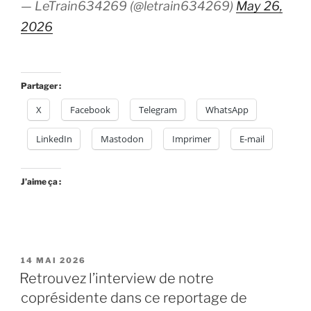
— LeTrain634269 (@letrain634269)
May 26,
2026
Partager :
X
Facebook
Telegram
WhatsApp
LinkedIn
Mastodon
Imprimer
E-mail
J’aime ça :
PUBLIÉ
14 MAI 2026
LE
Retrouvez l’interview de notre
coprésidente dans ce reportage de