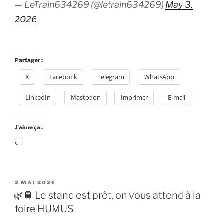
— LeTrain634269 (@letrain634269)
May 3,
2026
Partager :
X
Facebook
Telegram
WhatsApp
LinkedIn
Mastodon
Imprimer
E-mail
J’aime ça :
Chargement…
PUBLIÉ
2 MAI 2026
LE
🌿🚆 Le stand est prêt, on vous attend à la
foire HUMUS