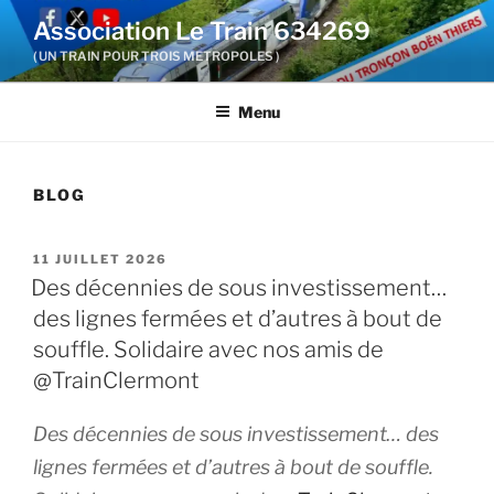
Aller
Association Le Train 634269
au
( UN TRAIN POUR TROIS METROPOLES )
contenu
principal
Menu
BLOG
PUBLIÉ
11 JUILLET 2026
LE
Des décennies de sous investissement…
des lignes fermées et d’autres à bout de
souffle. Solidaire avec nos amis de
@TrainClermont
Des décennies de sous investissement… des
lignes fermées et d’autres à bout de souffle.