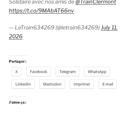
Solidaire avec nos amis de
@TrainClermont
https://t.co/9MAbAT66nv
— LeTrain634269 (@letrain634269)
July 11,
2026
Partager :
X
Facebook
Telegram
WhatsApp
LinkedIn
Mastodon
Imprimer
E-mail
J’aime ça :