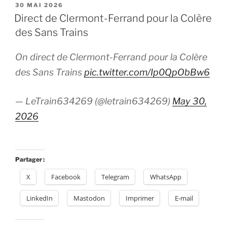
PUBLIÉ
30 MAI 2026
LE
Direct de Clermont-Ferrand pour la Colère
des Sans Trains
On direct de Clermont-Ferrand pour la Colère
des Sans Trains
pic.twitter.com/Ip0QpObBw6
— LeTrain634269 (@letrain634269)
May 30,
2026
Partager :
X
Facebook
Telegram
WhatsApp
LinkedIn
Mastodon
Imprimer
E-mail