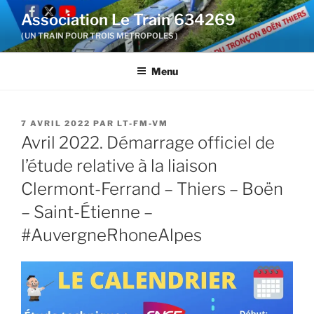
Aller
Association Le Train 634269
au
( UN TRAIN POUR TROIS METROPOLES )
contenu
principal
Menu
PUBLIÉ
7 AVRIL 2022
PAR
LT-FM-VM
LE
Avril 2022. Démarrage officiel de
l’étude relative à la liaison
Clermont-Ferrand – Thiers – Boën
– Saint-Étienne –
#AuvergneRhoneAlpes