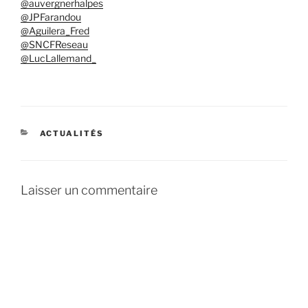
@auvergnerhalpes
@JPFarandou
@Aguilera_Fred
@SNCFReseau
@LucLallemand_
CATÉGORIES
ACTUALITÉS
Laisser un commentaire