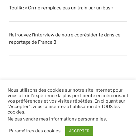
Toufik : « On ne remplace pas un train par un bus »
Retrouvez l’interview de notre coprésidente dans ce
reportage de France 3
Nous utilisons des cookies sur notre site Internet pour
vous offrir l'expérience la plus pertinente en mémorisant
© 2026 |
Mentions légales
|
Hébergement
Eur’Net
.
|
vos préférences et vos visites répétées. En cliquant sur
"Accepter", vous consentez à l'utilisation de TOUS les
RSS
|
sitemap
cookies.
Ne pas vendre mes informations personnelles
.
Paramètres des cookies
ACCEPTER