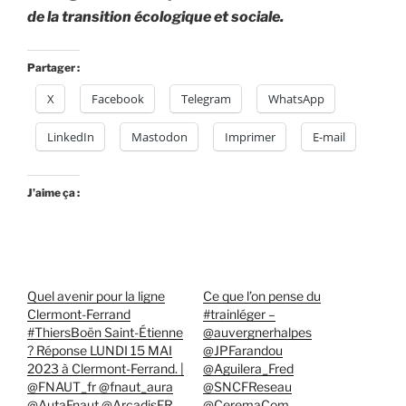
de la transition écologique et sociale.
Partager :
X
Facebook
Telegram
WhatsApp
LinkedIn
Mastodon
Imprimer
E-mail
J’aime ça :
Quel avenir pour la ligne
Ce que l’on pense du
Clermont-Ferrand
#trainléger –
#ThiersBoën Saint-Étienne
@auvergnerhalpes
? Réponse LUNDI 15 MAI
@JPFarandou
2023 à Clermont-Ferrand. |
@Aguilera_Fred
@FNAUT_fr @fnaut_aura
@SNCFReseau
@AutaFnaut @ArcadisFR
@CeremaCom