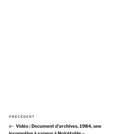
Navigation
Article
PRÉCÉDENT
de
précédent
Vidéo : Document d’archives. 1984, une
l’article
locomotive à vapeur à Noirétable –