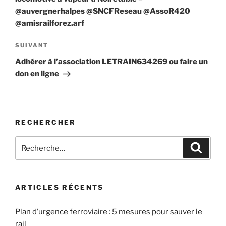
@auvergnerhalpes @SNCFReseau @AssoR420
@amisrailforez.arf
Article
SUIVANT
suivant
Adhérer à l’association LETRAIN634269 ou faire un
don en ligne
RECHERCHER
Recherche
Recher
pour
:
ARTICLES RÉCENTS
Plan d’urgence ferroviaire : 5 mesures pour sauver le
rail