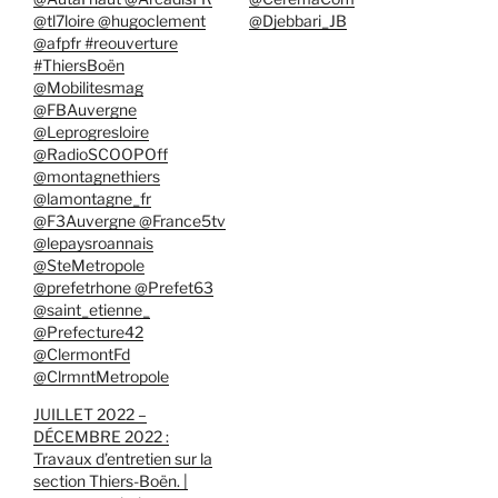
@tl7loire @hugoclement
@Djebbari_JB
@afpfr #reouverture
#ThiersBoën
@Mobilitesmag
@FBAuvergne
@Leprogresloire
@RadioSCOOPOff
@montagnethiers
@lamontagne_fr
@F3Auvergne @France5tv
@lepaysroannais
@SteMetropole
@prefetrhone @Prefet63
@saint_etienne_
@Prefecture42
@ClermontFd
@ClrmntMetropole
JUILLET 2022 –
DÉCEMBRE 2022 :
Travaux d’entretien sur la
section Thiers-Boën. |