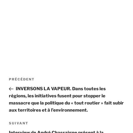
Navigation
Article
PRÉCÉDENT
de
précédent
INVERSONS LA VAPEUR. Dans toutes les
l’article
régions, les initiatives fusent pour stopper le
massacre que la politique du « tout routier » fait subir
aux territoires et à l’environnement.
Article
SUIVANT
suivant
Interview de André Chassaigne présent à la