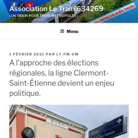
Aller
Association Le Train 634269
au
( UN TRAIN POUR TROIS METROPOLES )
contenu
principal
Menu
PUBLIÉ
1 FÉVRIER 2021
PAR
LT-FM-VM
LE
A l’approche des élections
régionales, la ligne Clermont-
Saint-Étienne devient un enjeu
politique.