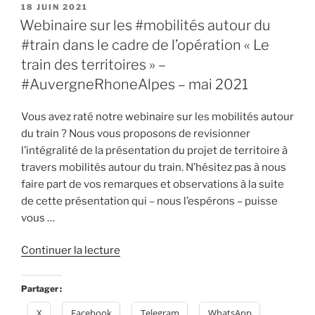
PUBLIÉ
18 JUIN 2021
dans
LE
Webinaire sur les #mobilités autour du
les
#train dans le cadre de l’opération « Le
gares
–
train des territoires » –
#AuvergneRhoneAlpes
#AuvergneRhoneAlpes – mai 2021
–
(11/20) »
Vous avez raté notre webinaire sur les mobilités autour
du train ? Nous vous proposons de revisionner
l’intégralité de la présentation du projet de territoire à
travers mobilités autour du train. N’hésitez pas à nous
faire part de vos remarques et observations à la suite
de cette présentation qui – nous l’espérons – puisse
vous …
de
Continuer la lecture
« Webinaire
sur
Partager :
les
X
Facebook
Telegram
WhatsApp