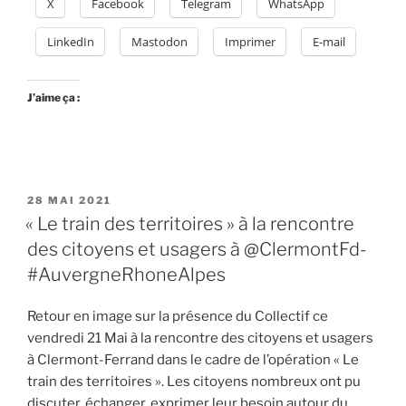
X
Facebook
Telegram
WhatsApp
territoires
sera
LinkedIn
Mastodon
Imprimer
E-mail
ce
vendredi
11
J’aime ça :
juin
2021
en
gare
PUBLIÉ
28 MAI 2021
de
LE
« Le train des territoires » à la rencontre
Saint-
des citoyens et usagers à @ClermontFd-
Etienne
Châteaucreux
#AuvergneRhoneAlpes
dès
18h00
Retour en image sur la présence du Collectif ce
avec
vendredi 21 Mai à la rencontre des citoyens et usagers
le
à Clermont-Ferrand dans le cadre de l’opération « Le
collectif
train des territoires ». Les citoyens nombreux ont pu
Vélorution
discuter, échanger, exprimer leur besoin autour du