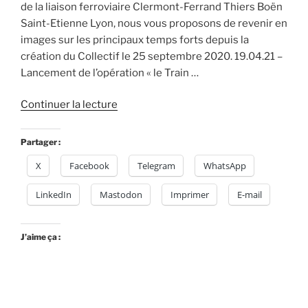
de la liaison ferroviaire Clermont-Ferrand Thiers Boën
Saint-Etienne Lyon, nous vous proposons de revenir en
images sur les principaux temps forts depuis la
création du Collectif le 25 septembre 2020. 19.04.21 –
Lancement de l’opération « le Train …
de
Continuer la lecture
« 19.04.21
–
Partager :
Lancement
X
Facebook
Telegram
WhatsApp
de
l’opération
LinkedIn
Mastodon
Imprimer
E-mail
« le
Train
des
J’aime ça :
territoires »
sur
les
marchés,