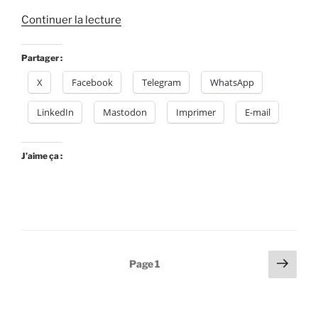
de
Continuer la lecture
« Vidéo
:
Partager :
Le
X
Facebook
Telegram
WhatsApp
train
des
LinkedIn
Mastodon
Imprimer
E-mail
territoires
–
#AuvergneRhoneAlpes »
J’aime ça :
Pagination
Page
Page
1
suiv
des
publications