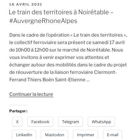
PUBLIÉ
16 AVRIL 2021
Noirétable
LE
Le train des territoires à Noirétable –
–
#AuvergneRhoneAlpes
#AuvergneRhoneAlpes »
Dans le cadre de l’opération « Le train des territoires »,
le collectif ferroviaire sera présent ce samedi 17 avril
de 10h00 à 12h00 sur le marché de Noirétable. Nous
vous invitons à venir exprimer vos attentes et
échanger autour des mobilités dans le cadre du projet
de réouverture de la liaison ferroviaire Clermont-
Ferrand Thiers Boën Saint-Etienne …
de
Continuer la lecture
« Le
train
Partager :
des
X
Facebook
Telegram
WhatsApp
territoires
à
LinkedIn
Mastodon
Imprimer
E-mail
Noirétable