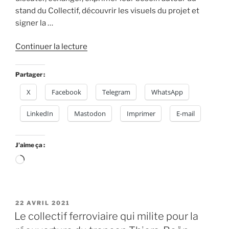
–
stand du Collectif, découvrir les visuels du projet et
#AuvergneRhoneAlpes »
signer la …
de
Continuer la lecture
« «
Le
Partager :
train
X
Facebook
Telegram
WhatsApp
des
territoires
LinkedIn
Mastodon
Imprimer
E-mail
»
à
la
J’aime ça :
rencontre
Chargement…
des
citoyens
et
PUBLIÉ
22 AVRIL 2021
usagers
LE
Le collectif ferroviaire qui milite pour la
à