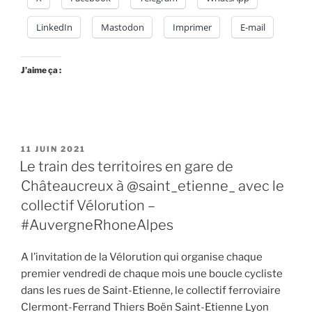
#mobilités
autour
LinkedIn
Mastodon
Imprimer
E-mail
du
#train
dans
J’aime ça :
le
cadre
de
l’opération
PUBLIÉ
11 JUIN 2021
« Le
LE
Le train des territoires en gare de
train
Châteaucreux à @saint_etienne_ avec le
des
territoires »
collectif Vélorution –
–
#AuvergneRhoneAlpes
#AuvergneRhoneAlpes
–
A l’invitation de la Vélorution qui organise chaque
mai
premier vendredi de chaque mois une boucle cycliste
2021 »
dans les rues de Saint-Etienne, le collectif ferroviaire
Clermont-Ferrand Thiers Boën Saint-Etienne Lyon