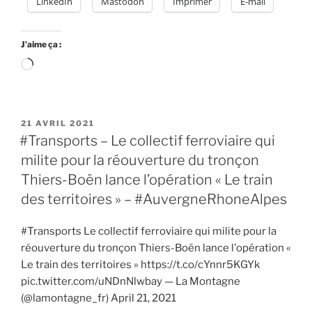
LinkedIn
Mastodon
Imprimer
E-mail
pour
la
réouverture
J’aime ça :
du
Chargement…
tronçon
Thiers-
Boën
PUBLIÉ
21 AVRIL 2021
lance
LE
#Transports – Le collectif ferroviaire qui
l’opération
milite pour la réouverture du tronçon
«
Le
Thiers-Boën lance l’opération « Le train
train
des territoires » – #AuvergneRhoneAlpes
des
territoires
#Transports Le collectif ferroviaire qui milite pour la
»
réouverture du tronçon Thiers-Boën lance l'opération «
–
Le train des territoires » https://t.co/cYnnr5KGYk
#AuvergneRhoneAlpes »
pic.twitter.com/uNDnNlwbay — La Montagne
(@lamontagne_fr) April 21, 2021