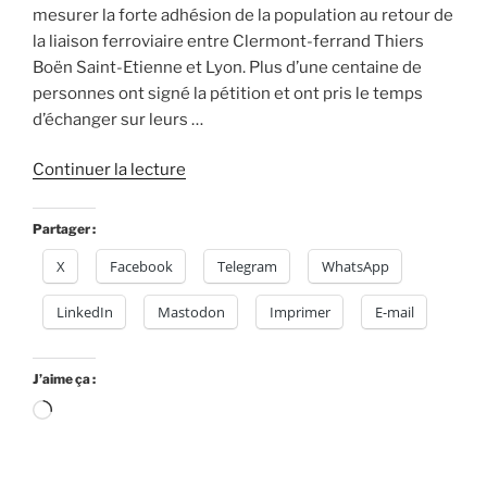
mesurer la forte adhésion de la population au retour de
la liaison ferroviaire entre Clermont-ferrand Thiers
Boën Saint-Etienne et Lyon. Plus d’une centaine de
personnes ont signé la pétition et ont pris le temps
d’échanger sur leurs …
de
Continuer la lecture
« Succès
du
Partager :
lancement
X
Facebook
Telegram
WhatsApp
de
l’opération
LinkedIn
Mastodon
Imprimer
E-mail
«
Le
train
J’aime ça :
des
Chargement…
territoires
»
de