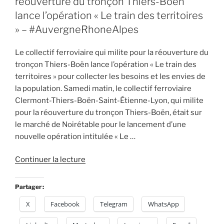
réouverture du tronçon Thiers-Boën
@ClermontFd-
#AuvergneRhoneAlpes »
lance l’opération « Le train des territoires
» – #AuvergneRhoneAlpes
Le collectif ferroviaire qui milite pour la réouverture du
tronçon Thiers-Boën lance l’opération « Le train des
territoires » pour collecter les besoins et les envies de
la population. Samedi matin, le collectif ferroviaire
Clermont-Thiers-Boën-Saint-Étienne-Lyon, qui milite
pour la réouverture du tronçon Thiers-Boën, était sur
le marché de Noirétable pour le lancement d’une
nouvelle opération intitulée « Le …
de
Continuer la lecture
« Le
collectif
Partager :
ferroviaire
X
Facebook
Telegram
WhatsApp
qui
milite