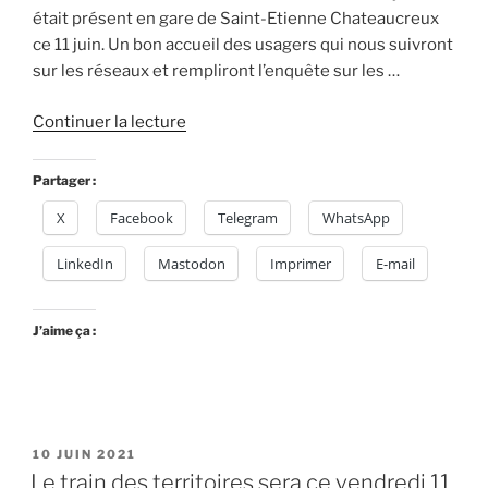
était présent en gare de Saint-Etienne Chateaucreux
ce 11 juin. Un bon accueil des usagers qui nous suivront
sur les réseaux et rempliront l’enquête sur les …
de
Continuer la lecture
« Le
train
Partager :
des
X
Facebook
Telegram
WhatsApp
territoires
en
LinkedIn
Mastodon
Imprimer
E-mail
gare
de
Châteaucreux
J’aime ça :
à
@saint_etienne_
avec
le
PUBLIÉ
10 JUIN 2021
collectif
LE
Le train des territoires sera ce vendredi 11
Vélorution