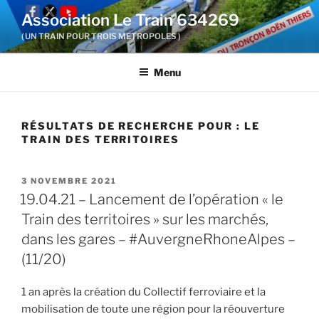
Aller
Association Le Train 634269
au
( UN TRAIN POUR TROIS METROPOLES )
contenu
principal
Menu
RÉSULTATS DE RECHERCHE POUR :
LE
TRAIN DES TERRITOIRES
PUBLIÉ
3 NOVEMBRE 2021
LE
19.04.21 – Lancement de l’opération « le
Train des territoires » sur les marchés,
dans les gares – #AuvergneRhoneAlpes –
(11/20)
1 an après la création du Collectif ferroviaire et la
mobilisation de toute une région pour la réouverture