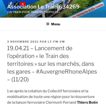
Aller
Association Le Train 634269
au
( UN TRAIN POUR TROIS METROPOLES )
contenu
principal
Menu
PUBLIÉ
3 NOVEMBRE 2021
PAR
LT-FM-VM
LE
19.04.21 – Lancement de
l’opération « le Train des
territoires » sur les marchés, dans
les gares – #AuvergneRhoneAlpes
– (11/20)
1 an après la création du Collectif ferroviaire et la
mobilisation de toute une région pour la réouverture
de la liaison ferroviaire Clermont-Ferrand
Thiers Boën