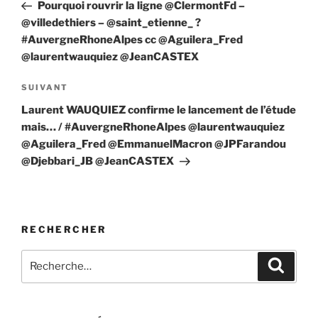
précédent
Pourquoi rouvrir la ligne @ClermontFd –
l’article
@villedethiers – @saint_etienne_ ?
#AuvergneRhoneAlpes cc @Aguilera_Fred
@laurentwauquiez @JeanCASTEX
Article
SUIVANT
suivant
Laurent WAUQUIEZ confirme le lancement de l’étude
mais… / #AuvergneRhoneAlpes @laurentwauquiez
@Aguilera_Fred @EmmanuelMacron @JPFarandou
@Djebbari_JB @JeanCASTEX
RECHERCHER
Recherche
Recher
pour
: