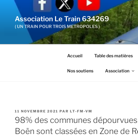
Aller
au
Association Le Train 634269
contenu
principal
( UN TRAIN POUR TROIS METROPOLES )
Accueil
Table des matières
Nos soutiens
Association
PUBLIÉ
11 NOVEMBRE 2021
PAR
LT-FM-VM
LE
98% des communes dépourvues du
Boën sont classées en Zone de Re