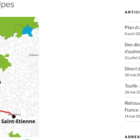
lpes
ARTIC
Plan d’u
6 août 2
Des déc
d’autre
11 juillet
Direct 
30 mai 2
Toufik 
26 mai 2
Retrouv
France 
14 mai 2
ADRES