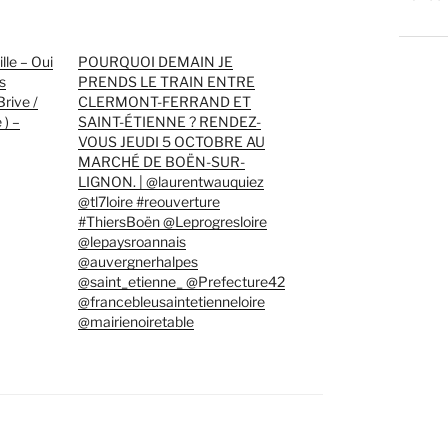
lle – Oui
POURQUOI DEMAIN JE
s
PRENDS LE TRAIN ENTRE
Brive /
CLERMONT-FERRAND ET
) –
SAINT-ÉTIENNE ? RENDEZ-
VOUS JEUDI 5 OCTOBRE AU
MARCHÉ DE BOËN-SUR-
LIGNON. | @laurentwauquiez
@tl7loire #reouverture
#ThiersBoën @Leprogresloire
@lepaysroannais
@auvergnerhalpes
@saint_etienne_ @Prefecture42
@francebleusaintetienneloire
@mairienoiretable