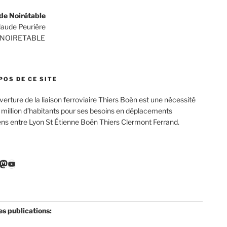
de Noirétable
Claude Peurière
 NOIRETABLE
POS DE CE SITE
verture de la liaison ferroviaire Thiers Boën est une nécessité
 million d’habitants pour ses besoins en déplacements
ens entre Lyon St Étienne Boën Thiers Clermont Ferrand.
r
ebook
nkedIn
Mastodon
YouTube
es publications: