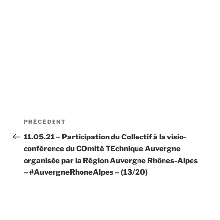
Navigation
Article
PRÉCÉDENT
de
précédent
11.05.21 – Participation du Collectif à la visio-
conférence du COmité TEchnique Auvergne
l’article
organisée par la Région Auvergne Rhônes-Alpes
– #AuvergneRhoneAlpes – (13/20)