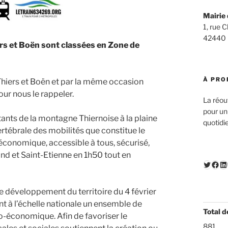
Mairie 
1, rue 
42440
s et Boën sont classées en Zone de
À PRO
 Thiers et Boën et par la même occasion
our nous le rappeler.
La réou
pour un
itants de la montagne Thiernoise à la plaine
quotidi
ertébrale des mobilités que constitue le
 économique, accessible à tous, sécurisé,
nd et Saint-Etienne en 1h50 tout en
Twitte
Fac
Li
le développement du territoire du 4 février
nt à l’échelle nationale un ensemble de
Total d
-économique. Afin de favoriser le
881