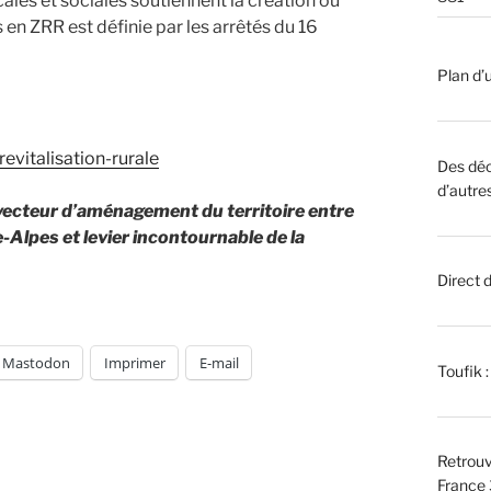
ales et sociales soutiennent la création ou
 en ZRR est définie par les arrêtés du 16
Plan d’u
evitalisation-rurale
Des déc
d’autre
 vecteur d’aménagement du territoire entre
lpes et levier incontournable de la
Direct 
Mastodon
Imprimer
E-mail
Toufik 
Retrouv
France 