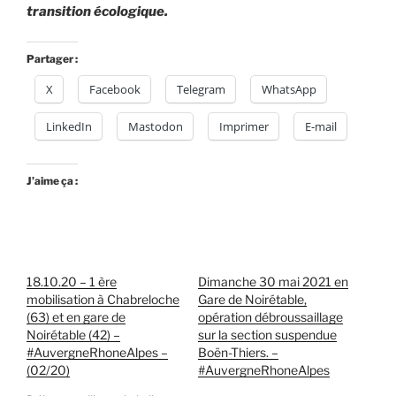
transition écologique.
Partager :
X
Facebook
Telegram
WhatsApp
LinkedIn
Mastodon
Imprimer
E-mail
J’aime ça :
18.10.20 – 1 ère
Dimanche 30 mai 2021 en
mobilisation à Chabreloche
Gare de Noirétable,
(63) et en gare de
opération débroussaillage
Noirétable (42) –
sur la section suspendue
#AuvergneRhoneAlpes –
Boën-Thiers. –
(02/20)
#AuvergneRhoneAlpes