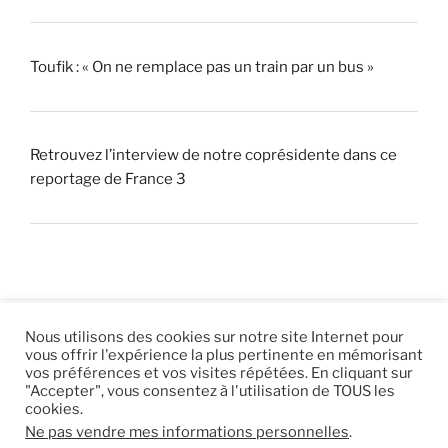
Toufik : « On ne remplace pas un train par un bus »
Retrouvez l’interview de notre coprésidente dans ce
reportage de France 3
Nous utilisons des cookies sur notre site Internet pour
vous offrir l'expérience la plus pertinente en mémorisant
© 2026 |
Mentions légales
|
Hébergement
Eur’Net
.
|
vos préférences et vos visites répétées. En cliquant sur
"Accepter", vous consentez à l'utilisation de TOUS les
RSS
|
sitemap
cookies.
Ne pas vendre mes informations personnelles
.