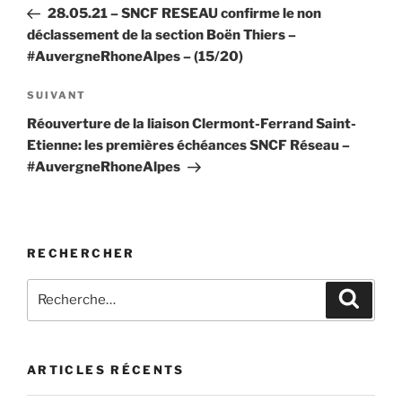
précédent
28.05.21 – SNCF RESEAU confirme le non
l’article
déclassement de la section Boën Thiers –
#AuvergneRhoneAlpes – (15/20)
Article
SUIVANT
suivant
Réouverture de la liaison Clermont-Ferrand Saint-
Etienne: les premières échéances SNCF Réseau –
#AuvergneRhoneAlpes
RECHERCHER
Recherche
Recher
pour
:
ARTICLES RÉCENTS