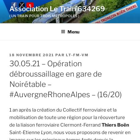
Aller
Association Le Train 634269
au
( UN TRAIN POUR TROIS METROPOLES )
contenu
principal
Menu
PUBLIÉ
18 NOVEMBRE 2021
PAR
LT-FM-VM
LE
30.05.21 – Opération
débroussaillage en gare de
Noirétable –
#AuvergneRhoneAlpes – (16/20)
1 an après la création du Collectif ferroviaire et la
mobilisation de toute une région pour la réouverture
de la liaison ferroviaire Clermont-Ferrand
Thiers Boën
Saint-Etienne
Lyon
, nous vous proposons de revenir en