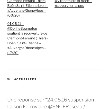
Clermont-Ferrand Thiers
@villedethiers et Boën –
Boën Saint-Etienne Lyon –
@auvergnerhalpes
#AuvergneRhoneAlpes –
(00/20)
01.06.21 –
@DorineBourneton
soutient la réouverture de
Clermont-Ferrand (Thiers-
Boën) Saint-Etienne –
#AuvergneRhoneAlpes –
(17/20)
CATÉGORIES
ACTUALITÉS
Une réponse sur “24.05.16 suspension
liaison Ferroviaire @SNCFReseau /