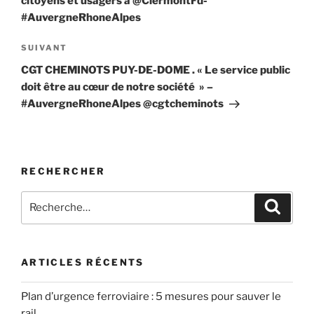
citoyens et usagers à @ClermontFd-
#AuvergneRhoneAlpes
Article
SUIVANT
suivant
CGT CHEMINOTS PUY-DE-DOME . « Le service public
doit être au cœur de notre société » –
#AuvergneRhoneAlpes @cgtcheminots
RECHERCHER
Recherche
Recher
pour
:
ARTICLES RÉCENTS
Plan d’urgence ferroviaire : 5 mesures pour sauver le
rail