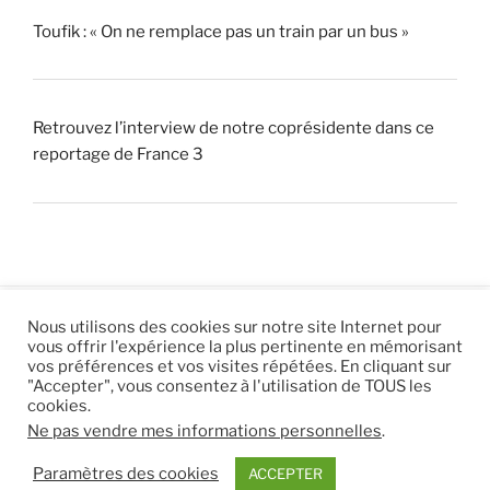
Toufik : « On ne remplace pas un train par un bus »
Retrouvez l’interview de notre coprésidente dans ce
reportage de France 3
Nous utilisons des cookies sur notre site Internet pour
vous offrir l'expérience la plus pertinente en mémorisant
© 2026 |
Mentions légales
|
Hébergement
Eur’Net
.
|
vos préférences et vos visites répétées. En cliquant sur
"Accepter", vous consentez à l'utilisation de TOUS les
RSS
|
sitemap
cookies.
Ne pas vendre mes informations personnelles
.
Paramètres des cookies
ACCEPTER