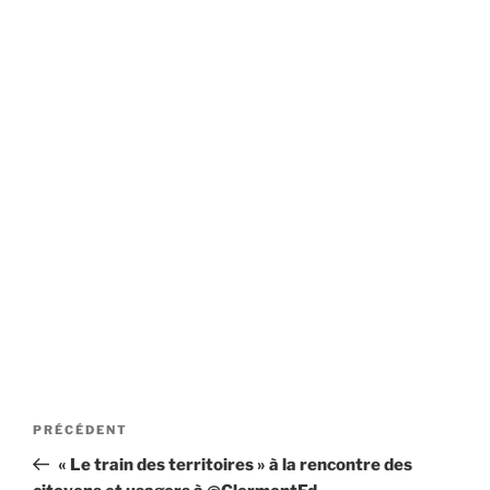
Navigation
Article
PRÉCÉDENT
de
précédent
« Le train des territoires » à la rencontre des
l’article