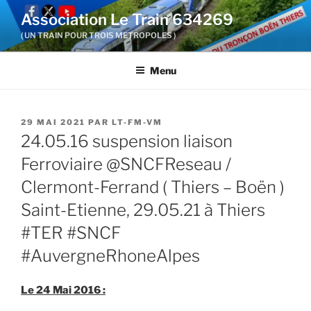
Aller
Association Le Train 634269
au
( UN TRAIN POUR TROIS METROPOLES )
contenu
principal
Menu
PUBLIÉ
29 MAI 2021
PAR
LT-FM-VM
LE
24.05.16 suspension liaison
Ferroviaire @SNCFReseau /
Clermont-Ferrand ( Thiers – Boën )
Saint-Etienne, 29.05.21 à Thiers
#TER #SNCF
#AuvergneRhoneAlpes
Le 24 Mai 2016 :