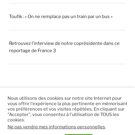
Toufik : « On ne remplace pas un train par un bus »
Retrouvez l’interview de notre coprésidente dans ce
reportage de France 3
Nous utilisons des cookies sur notre site Internet pour
vous offrir l'expérience la plus pertinente en mémorisant
© 2026 |
Mentions légales
|
Hébergement
Eur’Net
.
|
vos préférences et vos visites répétées. En cliquant sur
"Accepter", vous consentez à l'utilisation de TOUS les
RSS
|
sitemap
cookies.
Ne pas vendre mes informations personnelles
.