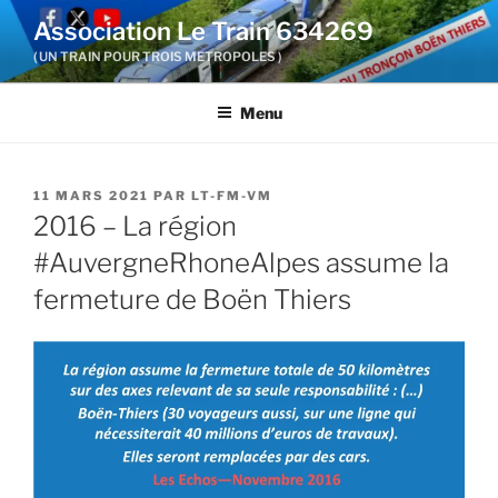
Aller
Association Le Train 634269
au
( UN TRAIN POUR TROIS METROPOLES )
contenu
principal
Menu
PUBLIÉ
11 MARS 2021
PAR
LT-FM-VM
LE
2016 – La région
#AuvergneRhoneAlpes assume la
fermeture de Boën Thiers