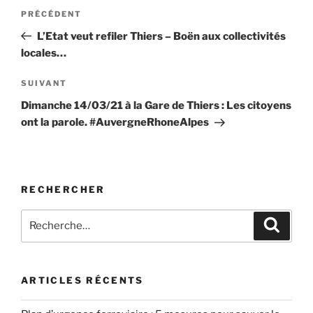
Navigation
Article
PRÉCÉDENT
de
précédent
L’Etat veut refiler Thiers – Boën aux collectivités
l’article
locales…
Article
SUIVANT
suivant
Dimanche 14/03/21 à la Gare de Thiers : Les citoyens
ont la parole. #AuvergneRhoneAlpes
RECHERCHER
Recherche
Recher
pour
:
ARTICLES RÉCENTS