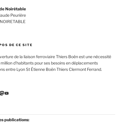
de Noirétable
Claude Peurière
 NOIRETABLE
POS DE CE SITE
verture de la liaison ferroviaire Thiers Boën est une nécessité
 million d’habitants pour ses besoins en déplacements
ens entre Lyon St Étienne Boën Thiers Clermont Ferrand.
r
ebook
nkedIn
Mastodon
YouTube
es publications: