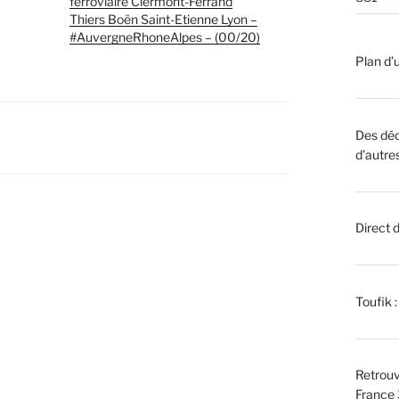
ferroviaire Clermont-Ferrand
Thiers Boën Saint-Etienne Lyon –
#AuvergneRhoneAlpes – (00/20)
Plan d’u
Des déc
d’autre
Direct 
Toufik 
Retrouv
France 