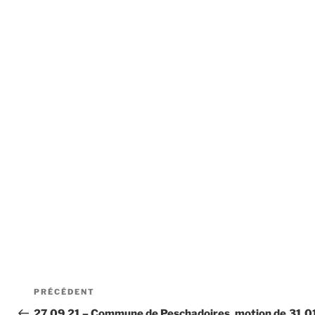
Navigation
Article
PRÉCÉDENT
de
précédent
27.09.21 – Commune de Peschadoires, motion de
31.0