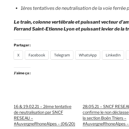
1ères tentatives de neutralisation de la voie ferré
Le train, colonne vertébrale et puissant vecteur d’
Ferrand Saint-Etienne Lyon et puissant levier de la t
Partager :
X
Facebook
Telegram
WhatsApp
LinkedIn
J’aime ça :
16 & 19.02.21 – 2ème tentative
28.05.21 – SNCF RESEA
de neutralisation par SNCF
confirme le non déclass
RESEAU –
la section Boën Thiers –
#AuvergneRhoneAlpes – (06/20)
#AuvergneRhoneAlpes – 