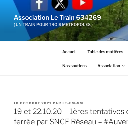
Aller
au
Association Le Train 634269
contenu
principal
( UN TRAIN POUR TROIS METROPOLES )
Accueil
Table des matières
Nos soutiens
Association
PUBLIÉ
10 OCTOBRE 2021
PAR
LT-FM-VM
LE
19 et 22.10.20 – 1ères tentatives 
ferrée par SNCF Réseau – #Auve