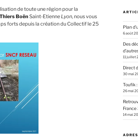
ilisation de toute une région pour la
ARTIC
Thiers Boën
Saint-Etienne
Lyon
, nous vous
 forts depuis la création du Collectif le 25
Plan d’u
6 août 2
Des déc
d’autre
11 juillet
Direct 
30 mai 2
Toufik 
26 mai 2
Retrouv
France 
14 mai 2
ADRES