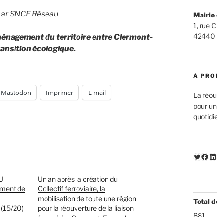
e par SNCF Réseau.
Mairie 
1, rue 
42440
aménagement du territoire entre Clermont-
ransition écologique.
À PRO
Mastodon
Imprimer
E-mail
La réou
pour un
quotidi
Twitte
Fac
Li
U
Un an après la création du
ement de
Collectif ferroviaire, la
mobilisation de toute une région
Total d
(15/20)
pour la réouverture de la liaison
881