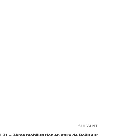
SUIVANT
Article
suivant
1.21 – 2ème mobilisation en gare de Boën sur