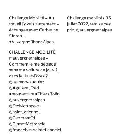
Challenge Mobilité – Au
Challenge mobilités 05
travail j’y vais autrement –
juillet 2022, remise des
échanges avec Catherine
prix. @auvergnerhalpes
Staron –
#AuvergneRhoneAlpes
CHALLENGE MOBILITÉ
@auvergnerhalpes –
Comment je me déplace
sans ma voiture ce jour-là
dans le Haut-Forez ? |
@laurentwauquiez
@Aguilera_Fred
#reouverture #ThiersBoën
@auvergnerhalpes
@SteMetropole
@saint_etienne_
@ClermontFd
@ClrmntMetropole
@francebleusaintetienneloi