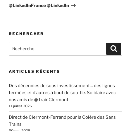
@LinkedInFrance @LinkedIn
RECHERCHER
Recherche
Recher
pour
:
ARTICLES RÉCENTS
Des décennies de sous investissement… des lignes
fermées et d’autres à bout de souffle. Solidaire avec
nos amis de @TrainClermont
11 juillet 2026
Direct de Clermont-Ferrand pour la Colère des Sans
Trains
30 mai 2026