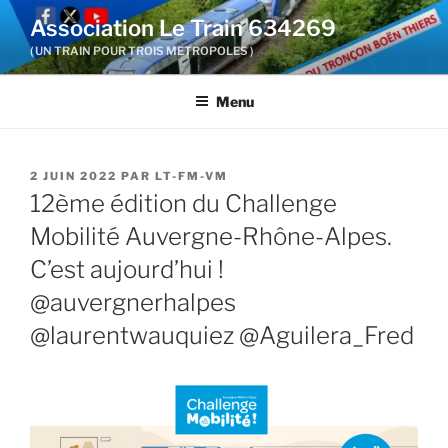
Aller
Association Le Train 634269
au
( UN TRAIN POUR TROIS METROPOLES )
contenu
principal
Menu
PUBLIÉ
2 JUIN 2022
PAR
LT-FM-VM
LE
12ème édition du Challenge
Mobilité Auvergne-Rhône-Alpes.
C’est aujourd’hui !
@auvergnerhalpes
@laurentwauquiez @Aguilera_Fred