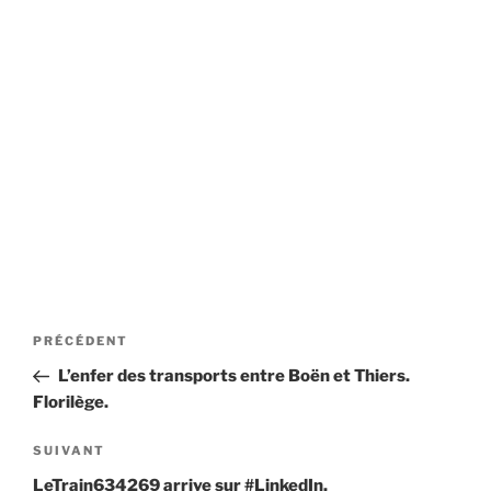
Navigation
Article
PRÉCÉDENT
de
précédent
L’enfer des transports entre Boën et Thiers.
l’article
Florilège.
Article
SUIVANT
suivant
LeTrain634269 arrive sur #LinkedIn.