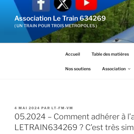
Aller
au
Association Le Train 634269
contenu
principal
( UN TRAIN POUR TROIS METROPOLES )
Accueil
Table des matières
Nos soutiens
Association
PUBLIÉ
4 MAI 2024
PAR
LT-FM-VM
LE
05.2024 – Comment adhérer à l’a
LETRAIN634269 ? C’est très simp