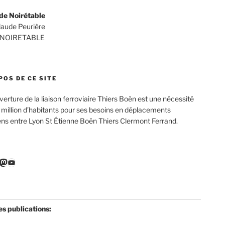
de Noirétable
Claude Peurière
 NOIRETABLE
POS DE CE SITE
verture de la liaison ferroviaire Thiers Boën est une nécessité
 million d’habitants pour ses besoins en déplacements
ens entre Lyon St Étienne Boën Thiers Clermont Ferrand.
r
ebook
nkedIn
Mastodon
YouTube
es publications: