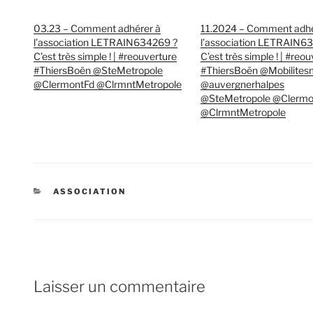
03.23 – Comment adhérer à
11.2024 – Comment adhé
l’association LETRAIN634269 ?
l’association LETRAIN6
C’est très simple ! | #reouverture
C’est très simple ! | #reo
#ThiersBoën @SteMetropole
#ThiersBoën @Mobilite
@ClermontFd @ClrmntMetropole
@auvergnerhalpes
@SteMetropole @Clermo
@ClrmntMetropole
CATÉGORIES
ASSOCIATION
Laisser un commentaire