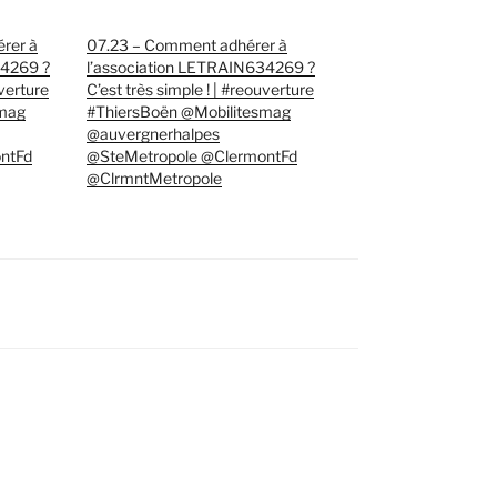
rer à
07.23 – Comment adhérer à
34269 ?
l’association LETRAIN634269 ?
uverture
C’est très simple ! | #reouverture
smag
#ThiersBoën @Mobilitesmag
@auvergnerhalpes
ntFd
@SteMetropole @ClermontFd
@ClrmntMetropole