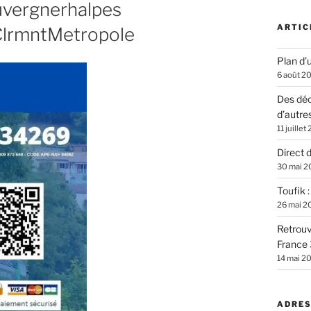
vergnerhalpes
ARTIC
lrmntMetropole
Plan d’u
6 août 2
Des déc
d’autre
11 juillet
Direct 
30 mai 2
Toufik 
26 mai 2
Retrouv
France 
14 mai 2
ADRES