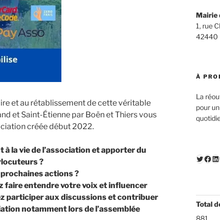
Mairie 
1, rue 
42440
À PRO
La réou
ire et au rétablissement de cette véritable
pour un
nd et Saint-Étienne par Boën et Thiers vous
quotidi
ociation créée début 2022.
à la vie de l’association et apporter du
Twitte
Fac
Li
rlocuteurs ?
 prochaines actions ?
 faire entendre votre voix et influencer
ez participer aux discussions et contribuer
Total d
ociation notamment lors de l’assemblée
881