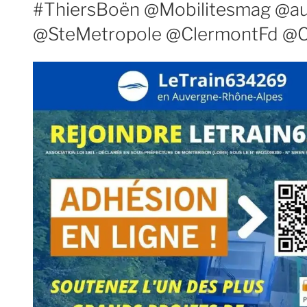
#ThiersBoën @Mobilitesmag @au
@SteMetropole @ClermontFd @C