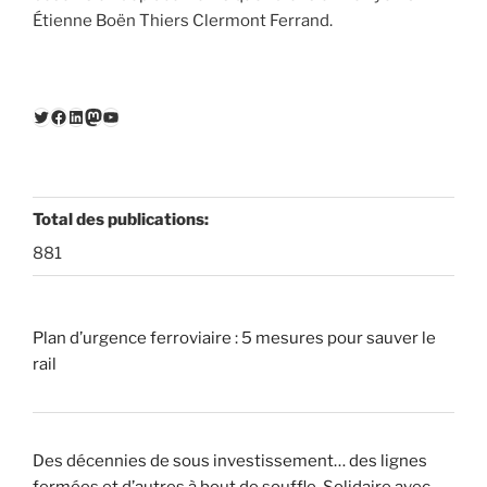
Étienne Boën Thiers Clermont Ferrand.
Twitter
Facebook
LinkedIn
Mastodon
YouTube
Total des publications:
881
Plan d’urgence ferroviaire : 5 mesures pour sauver le
rail
Des décennies de sous investissement… des lignes
fermées et d’autres à bout de souffle. Solidaire avec