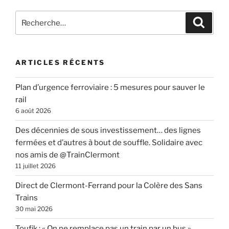
Recherche
Recher
pour
:
ARTICLES RÉCENTS
Plan d’urgence ferroviaire : 5 mesures pour sauver le
rail
6 août 2026
Des décennies de sous investissement… des lignes
fermées et d’autres à bout de souffle. Solidaire avec
nos amis de @TrainClermont
11 juillet 2026
Direct de Clermont-Ferrand pour la Colère des Sans
Trains
30 mai 2026
Toufik : « On ne remplace pas un train par un bus »