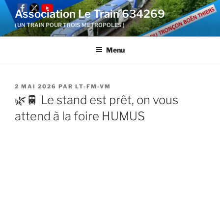
Aller
Association Le Train 634269
au
( UN TRAIN POUR TROIS METROPOLES )
contenu
principal
Menu
PUBLIÉ
2 MAI 2026
PAR
LT-FM-VM
LE
🌿🚆 Le stand est prêt, on vous
attend à la foire HUMUS