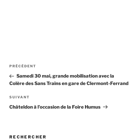
Navigation
Article
PRÉCÉDENT
de
précédent
Samedi 30 mai, grande mobilisation avec la
l’article
Colère des Sans Trains en gare de Clermont-Ferrand
Article
SUIVANT
suivant
Châteldon à l’occasion de la Foire Humus
RECHERCHER