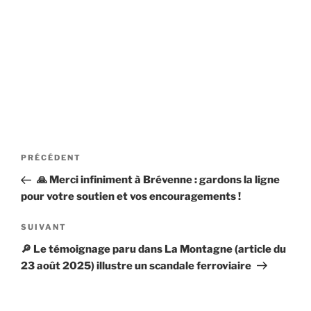
Navigation
Article
PRÉCÉDENT
de
précédent
🙏 Merci infiniment à Brévenne : gardons la ligne
l’article
pour votre soutien et vos encouragements !
Article
SUIVANT
suivant
🔎 Le témoignage paru dans La Montagne (article du
23 août 2025) illustre un scandale ferroviaire