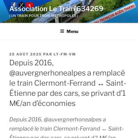
Aller
Association Le Train 634269
au
( UN TRAIN POUR TROIS METROPOLES )
contenu
principal
Menu
PUBLIÉ
25 AOÛT 2025
PAR
LT-FM-VM
LE
Depuis 2016,
@auvergnerhonealpes a remplacé
le train Clermont-Ferrand ↔ Saint-
Étienne par des cars, se privant d’1
M€/an d’économies
Depuis 2016, @auvergnerhonealpes a
remplacé le train Clermont-Ferrand ↔ Saint-
Étienne par des cars, se privant d'1 M€/an