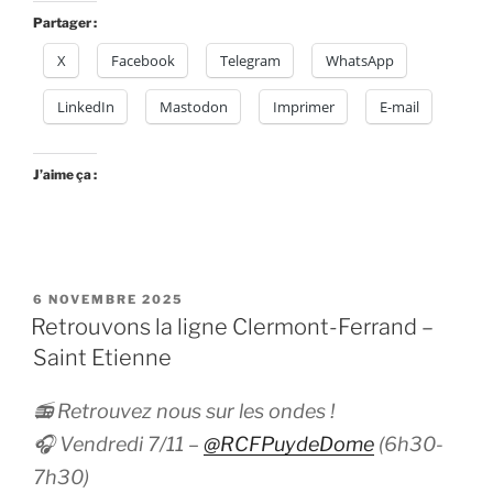
Partager :
X
Facebook
Telegram
WhatsApp
LinkedIn
Mastodon
Imprimer
E-mail
J’aime ça :
PUBLIÉ
6 NOVEMBRE 2025
LE
Retrouvons la ligne Clermont-Ferrand –
Saint Etienne
📻 Retrouvez nous sur les ondes !
🎧 Vendredi 7/11 –
@RCFPuydeDome
(6h30-
7h30)