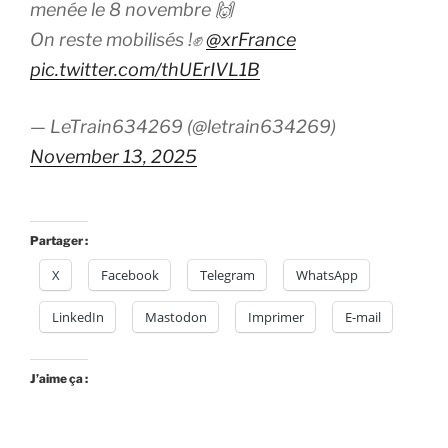
menée le 8 novembre 🙌
On reste mobilisés !✊
@xrFrance
pic.twitter.com/thUErIVL1B
— LeTrain634269 (@letrain634269)
November 13, 2025
Partager :
X
Facebook
Telegram
WhatsApp
LinkedIn
Mastodon
Imprimer
E-mail
J’aime ça :