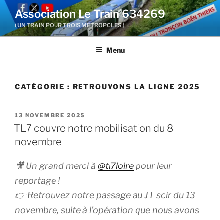
Aller
Association Le Train 634269
au
( UN TRAIN POUR TROIS METROPOLES )
contenu
principal
Menu
CATÉGORIE :
RETROUVONS LA LIGNE 2025
PUBLIÉ
13 NOVEMBRE 2025
LE
TL7 couvre notre mobilisation du 8
novembre
🎥 Un grand merci à
@tl7loire
pour leur
reportage !
👉 Retrouvez notre passage au JT soir du 13
novembre, suite à l’opération que nous avons