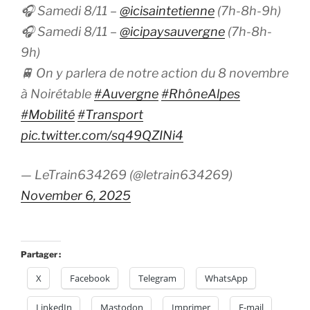
🎧 Samedi 8/11 –
@icisaintetienne
(7h-8h-9h)
🎧 Samedi 8/11 –
@icipaysauvergne
(7h-8h-
9h)
🚆 On y parlera de notre action du 8 novembre
à Noirétable
#Auvergne
#RhôneAlpes
#Mobilité
#Transport
pic.twitter.com/sq49QZINi4
— LeTrain634269 (@letrain634269)
November 6, 2025
Partager :
X
Facebook
Telegram
WhatsApp
LinkedIn
Mastodon
Imprimer
E-mail