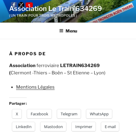
Aller
Association Le Train 634269
au
( UN TRAIN POUR TROIS METROPOLES )
contenu
principal
Menu
À PROPOS DE
Association
ferroviaire
LETRAIN634269
(
Clermont -Thiers – Boën – St Etienne – Lyon)
Mentions Légales
Partager :
X
Facebook
Telegram
WhatsApp
LinkedIn
Mastodon
Imprimer
E-mail