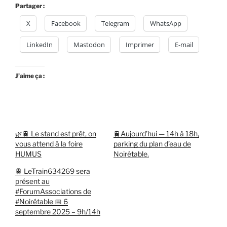
Partager :
X
Facebook
Telegram
WhatsApp
LinkedIn
Mastodon
Imprimer
E-mail
J’aime ça :
🌿🚆 Le stand est prêt, on
🚆Aujourd’hui — 14h à 18h,
vous attend à la foire
parking du plan d’eau de
HUMUS
Noirétable.
🚆 LeTrain634269 sera
présent au
#ForumAssociations de
#Noirétable 📅 6
septembre 2025 – 9h/14h