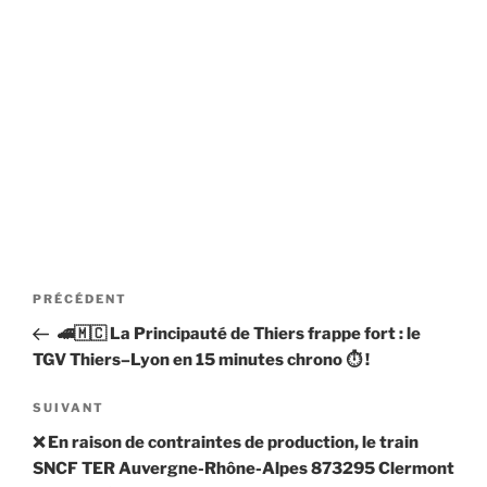
Navigation
Article
PRÉCÉDENT
de
précédent
🚄🇲🇨 La Principauté de Thiers frappe fort : le
l’article
TGV Thiers–Lyon en 15 minutes chrono ⏱️ !
Article
SUIVANT
suivant
❌ En raison de contraintes de production, le train
SNCF TER Auvergne-Rhône-Alpes 873295 Clermont