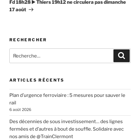
Fd 18h28 ▶️ Thiers 19h12 ne circulera pas dimanche
17 août
RECHERCHER
Recherche
Recher
pour
:
ARTICLES RÉCENTS
Plan d’urgence ferroviaire : 5 mesures pour sauver le
rail
6 août 2026
Des décennies de sous investissement… des lignes
fermées et d’autres à bout de souffle. Solidaire avec
nos amis de @TrainClermont