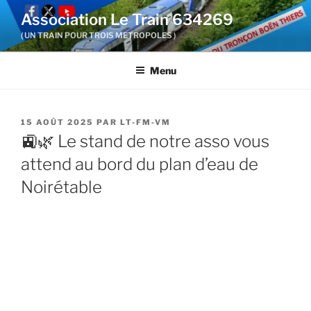
Aller
Association Le Train 634269
au
( UN TRAIN POUR TROIS METROPOLES )
contenu
principal
Menu
PUBLIÉ
15 AOÛT 2025
PAR
LT-FM-VM
LE
🚉🌿 Le stand de notre asso vous
attend au bord du plan d’eau de
Noirétable