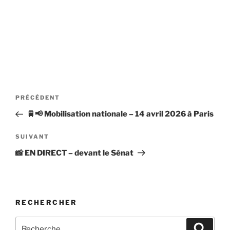
Navigation
Article
PRÉCÉDENT
de
précédent
🚆📢 Mobilisation nationale – 14 avril 2026 à Paris
l’article
Article
SUIVANT
suivant
📸 EN DIRECT – devant le Sénat
RECHERCHER
Recherche
Recher