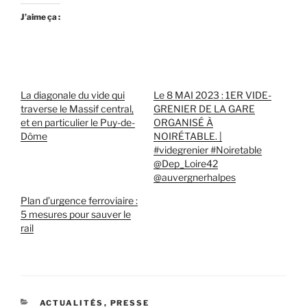
J’aime ça :
La diagonale du vide qui
Le 8 MAI 2023 : 1ER VIDE-
traverse le Massif central,
GRENIER DE LA GARE
et en particulier le Puy-de-
ORGANISÉ À
Dôme
NOIRÉTABLE. |
#videgrenier #Noiretable
@Dep_Loire42
@auvergnerhalpes
Plan d’urgence ferroviaire :
5 mesures pour sauver le
rail
CATÉGORIES
ACTUALITÉS
,
PRESSE