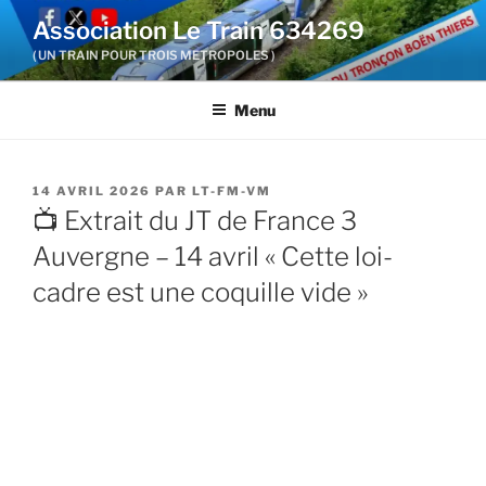
Aller
Association Le Train 634269
au
( UN TRAIN POUR TROIS METROPOLES )
contenu
principal
Menu
PUBLIÉ
14 AVRIL 2026
PAR
LT-FM-VM
LE
📺 Extrait du JT de France 3
Auvergne – 14 avril « Cette loi-
cadre est une coquille vide »