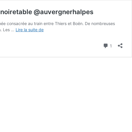
noiretable @auvergnerhalpes
urnée consacrée au train entre Thiers et Boën. De nombreuses
À
ën. Les …
Lire la suite de
VOS
AGENDAS
Commenta
1
!
JOURNÉE
DU
TRAIN
À
NOIRÉTABLE.
30
JUILLET
2022.
|
@mairienoiretable
@auvergnerhalpes