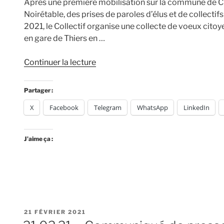
Après une première mobilisation sur la commune de Cha
auront
Noirétable, des prises de paroles d’élus et de collectif
la
2021, le Collectif organise une collecte de voeux cito
parole
en gare de Thiers en …
le
14
de
Continuer la lecture
mars »
« 01.03.21
–
Partager :
Communiqué
X
Facebook
Telegram
WhatsApp
LinkedIn
de
presse,
le
J’aime ça :
Collectif
organise
une
collecte
de
vœux
PUBLIÉ
21 FÉVRIER 2021
citoyens
LE