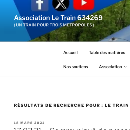
Aller
au
Association Le Train 634269
contenu
principal
( UN TRAIN POUR TROIS METROPOLES )
Accueil
Table des matières
Nos soutiens
Association
RÉSULTATS DE RECHERCHE POUR :
LE TRAIN
PUBLIÉ
18 MARS 2021
LE