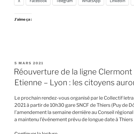
X
Facebook
Telegram
WhatsApp
LinkedIn
J’aime ça :
PUBLIÉ
5 MARS 2021
LE
Réouverture de la ligne Clermont 
Etienne – Lyon : les citoyens auro
Le prochain rendez-vous organisé par le Collectif let
2021 à partir de 10h30 gare SNCF de Thiers (Puy de Dôm
l’amendement la semaine dernière au Conseil régional
a maintenu l’événement prévu de longue date à Thiers
de
Continuer la lecture