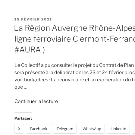
à
Laurent
Wauquiez »
PUBLIÉ
15 FÉVRIER 2021
LE
La Région Auvergne Rhône-Alpes
ligne ferroviaire Clermont-Ferra
#AURA )
Le Collectif a pu consulter le projet du Contrat de P
sera présenté à la délibération les 23 et 24 février pr
voir budgétées : La réouverture et la régénération du t
que …
de
Continuer la lecture
« La
Région
Partager :
Auvergne
X
Facebook
Telegram
WhatsApp
LinkedIn
Rhône-