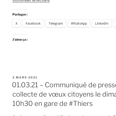
« Réouverture
de
Partager :
la
X
Facebook
Telegram
WhatsApp
LinkedIn
ligne
Clermont
Fd
J’aime ça :
–
Thiers
–
Boën
–
St
PUBLIÉ
2 MARS 2021
Etienne
LE
01.03.21 – Communiqué de presse,
–
collecte de vœux citoyens le dim
Lyon
:
10h30 en gare de #Thiers
les
citoyens