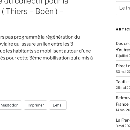
du collectif pour la
Recher
 ( Thiers – Boën ) –
pour
:
ARTIC
urs pas programmé la régénération du
Des déc
iaire qui assure un lien entre les 3
d’autre
e les habitants se mobilisent autour d’une
11 juillet
ès pour cette 3ème mobilisation qui a mis à
Direct 
30 mai 2
Toufik 
26 mai 2
Retrouv
France 
Mastodon
Imprimer
E-mail
14 mai 2
La Fran
9 mai 20