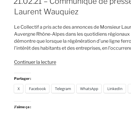
21.02.21 – Communiqué de presse 
le
Laurent Wauquiez
dimanche
14
mars
Le Collectif a pris acte des annonces de Monsieur Lau
à
Auvergne Rhône-Alpes dans les quotidiens régionaux «
partir
démontre que lorsque la régénération d’une ligne ferrovi
de
l’intérêt des habitants et des entreprises, en l’occurr
10h30
en
de
Continuer la lecture
gare
« 21.02.21
de
–
Partager :
#Thiers »
Communiqué
X
Facebook
Telegram
WhatsApp
LinkedIn
de
presse
–
J’aime ça :
Le
Collectif
répond