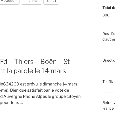
Mastodon
Imprimer
E-mail
Total d
880
Des déc
d’autre
Fd – Thiers – Boën – St
Direct 
nt la parole le 14 mars
Toufik 
rain634269 est prévu le dimanche 14 mars
e). Bien que satisfait par le vote de
 d’Auvergne Rhône Alpes le groupe citoyen
 pour deux …
Retrouv
France 