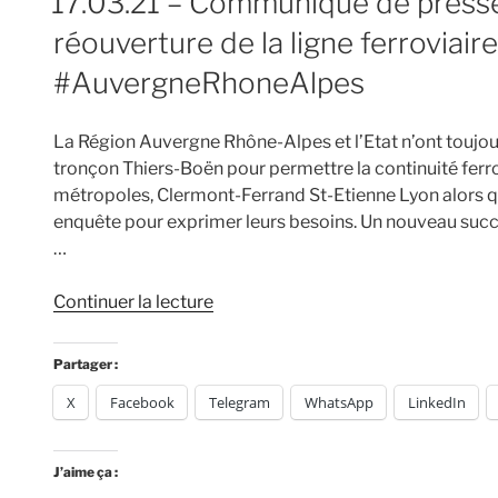
17.03.21 – Communiqué de presse 
réouverture de la ligne ferroviaire
#AuvergneRhoneAlpes
La Région Auvergne Rhône-Alpes et l’Etat n’ont toujo
tronçon Thiers-Boën pour permettre la continuité ferrov
métropoles, Clermont-Ferrand St-Etienne Lyon alors qu
enquête pour exprimer leurs besoins. Un nouveau succ
…
de
Continuer la lecture
« 17.03.21
–
Partager :
Communiqué
X
Facebook
Telegram
WhatsApp
LinkedIn
de
presse
du
J’aime ça :
collectif