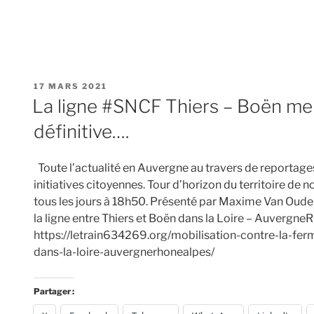
pour
la
réouverture
de
la
PUBLIÉ
17 MARS 2021
ligne
LE
La ligne #SNCF Thiers – Boën m
ferroviaire
définitive….
(
Thiers
–
Toute l’actualité en Auvergne au travers de reportages,
Boën
initiatives citoyennes. Tour d’horizon du territoire de 
)
tous les jours à 18h50. Présenté par Maxime Van Oude
–
la ligne entre Thiers et Boën dans la Loire – Auvergn
#AuvergneRhoneAlpes »
https://letrain634269.org/mobilisation-contre-la-ferm
dans-la-loire-auvergnerhonealpes/
Partager :