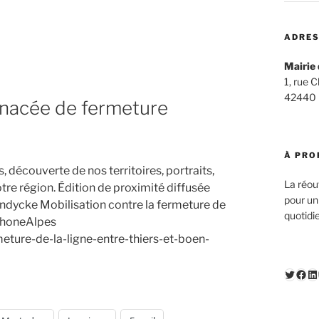
ADRES
Mairie 
1, rue 
42440
enacée de fermeture
À PRO
 découverte de nos territoires, portraits,
La réou
notre région. Édition de proximité diffusée
pour un
ndycke Mobilisation contre la fermeture de
quotidi
eRhoneAlpes
eture-de-la-ligne-entre-thiers-et-boen-
Twitte
Fac
Li