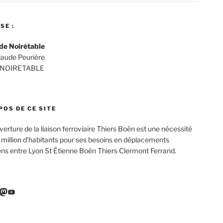
SE :
de Noirétable
Claude Peurière
 NOIRETABLE
POS DE CE SITE
verture de la liaison ferroviaire Thiers Boën est une nécessité
 million d’habitants pour ses besoins en déplacements
ens entre Lyon St Étienne Boën Thiers Clermont Ferrand.
r
ebook
nkedIn
Mastodon
YouTube